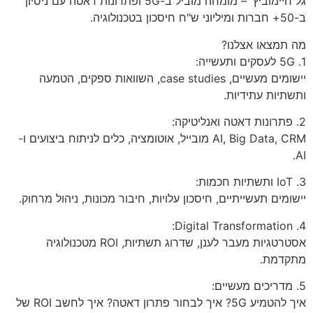
גל חיימוביץ' – מומחה מוביל ב-5G ופתרונות דאטה עם ניסיון
ב-50+ חברות ומיליוני ש"ח חיסכון בטכנולוגיה.
מה תמצאו אצלנו?
1. 5G לעסקים ותעשייה:
יישומים מעשיים, case studies, השוואות ספקים, הטמעה
ותשתיות עתידיות.
2. פתרונות דאטה ואנליטיקה:
AI, Big Data, CRM מובייל, אוטומציה, כלים לניתוח ביצועים ו-
AI.
3. IoT ותשתיות חכמות:
יישומים תעשייתיים, חיסכון עלויות, חיבור מכונות, ניהול מרחוק.
4. Digital Transformation:
אסטרטגיות מעבר לענן, שדרוג תשתיות, ROI מטכנולוגיה
מתקדמת.
5. מדריכים מעשיים:
איך להטמיע 5G? איך לבחור פתרון דאטה? איך לחשב ROI של