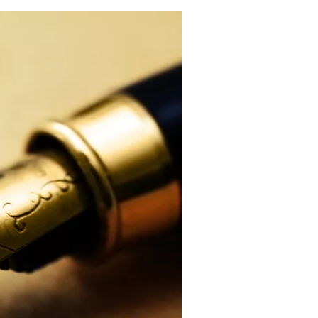
Ski
t
conten